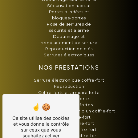
Sécurisation habitat
Portes blindées et
bloques-portes
Pose de serrures de
sécurité et alarme
Dépannage et
remplacement de serrure
Reproduction de clés
Serrures électroniques
NOS PRESTATIONS
Serrure électronique coffre-fort
Reproduction
Coffre-forts et armoire forte
Blindage de porte
Vente armoires fortes
Changement combinaison d'un coffre-fort
Serrurier coffre-fort
Ce site utilise des cookies
Dépannage coffre-fort
et vous donne le contrôle
sur ceux que vous
Double de clé coffre-fort
souhaitez activer
Sécurisation de coffre-fort