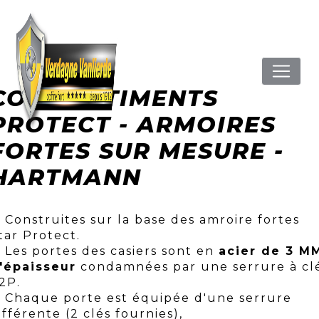
Panneau de gestion des cookies
COMPARTIMENTS
PROTECT - ARMOIRES
FORTES SUR MESURE -
HARTMANN
Construites sur la base des amroire fortes
tar Protect.
Les portes des casiers sont en
acier de 3 M
'épaisseur
condamnées par une serrure à cl
2P.
Chaque porte est équipée d'une serrure
ifférente (2 clés fournies),