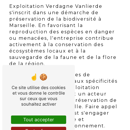
Exploitation Verdagne Vanlierde
s'inscrit dans une démarche de
préservation de la biodiversité à
Marseille. En favorisant la
reproduction des espèces en danger
ou menacées, l'entreprise contribue
activement à la conservation des
écosystèmes locaux et à la
sauvegarde de la faune et de la flore
de la région.
Ainsi, grâce à ses services de
reproduction adaptés aux spécificités
Ce site utilise des cookies
de chaque espèce, Exploitation
et vous donne le contrôle
Verdagne Vanlierde est un acteur
sur ceux que vous
incontournable de la préservation de
souhaitez activer
la biodiversité à Marseille. Faire appel
à ses compétences, c'est s'engager
Tout accepter
pour un avenir durable et
respectueux de l'environnement.