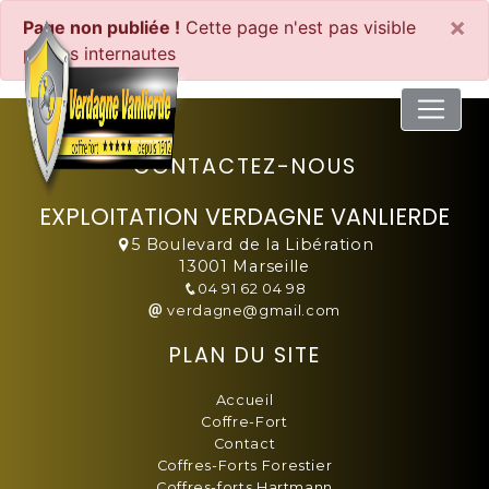
Panneau de gestion des cookies
×
Page non publiée !
Cette page n'est pas visible
par les internautes
CONTACTEZ-NOUS
EXPLOITATION VERDAGNE VANLIERDE
5 Boulevard de la Libération
13001 Marseille
04 91 62 04 98
verdagne@gmail.com
PLAN DU SITE
Accueil
Coffre-Fort
Contact
Coffres-Forts Forestier
Coffres-forts Hartmann