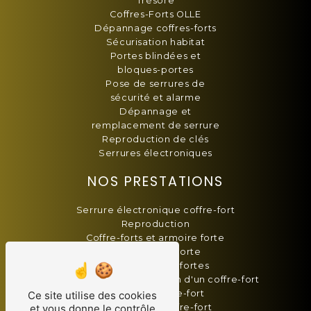
Trésore
Coffres-Forts OLLE
Dépannage coffres-forts
Sécurisation habitat
Portes blindées et
bloques-portes
Pose de serrures de
sécurité et alarme
Dépannage et
remplacement de serrure
Reproduction de clés
Serrures électroniques
NOS PRESTATIONS
Serrure électronique coffre-fort
Reproduction
Coffre-forts et armoire forte
Blindage de porte
Vente armoires fortes
Changement combinaison d'un coffre-fort
Serrurier coffre-fort
Ce site utilise des cookies
Dépannage coffre-fort
et vous donne le contrôle