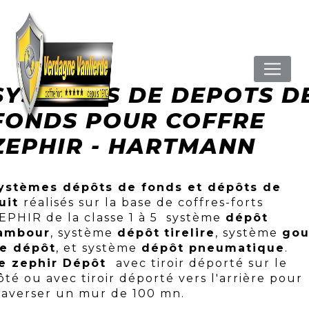
Panneau de gestion des cookies
SYSTEMES DE DEPOTS D
FONDS POUR COFFRE
ZEPHIR - HARTMANN
ystèmes dépôts de fonds et dépôts de
uit
réalisés sur la base de coffres-forts
EPHIR de la classe 1 à 5 système
dépôt
ambour
, système
dépôt
tirelire
, système
gou
e dépôt
, et système
dépôt pneumatique
.
e zephir Dépôt
avec tiroir déporté sur le
ôté ou avec tiroir déporté vers l'arrière pour
raverser un mur de 100 mn.