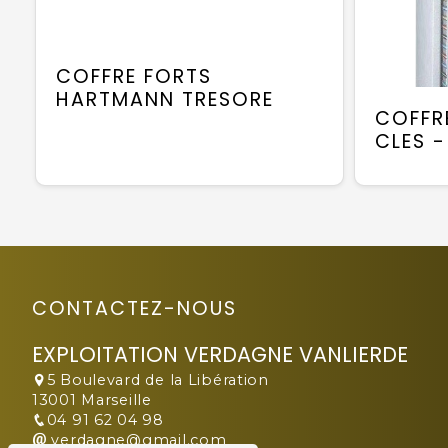
COFFRE FORTS
HARTMANN TRESORE
COFFR
CLES - 
CONTACTEZ-NOUS
EXPLOITATION VERDAGNE VANLIERDE
5 Boulevard de la Libération
13001 Marseille
04 91 62 04 98
verdagne@gmail.com