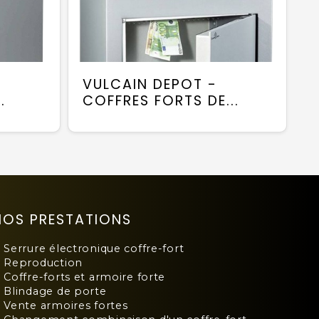
VULCAIN DEPOT -
.
COFFRES FORTS DE...
NOS PRESTATIONS
Serrure électronique coffre-fort
Reproduction
Coffre-forts et armoire forte
Blindage de porte
Vente armoires fortes