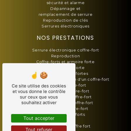
sécurité et alarme
Dépannage et
remplacement de serrure
Reproduction de clés
Serrures électroniques
NOS PRESTATIONS
Serrure électronique coffre-fort
Reproduction
Coffre-forts et armoire forte
Blindage de porte
Vente armoires fortes
Changement combinaison d'un coffre-fort
Serrurier coffre-fort
Ce site utilise des cookies
et vous donne le contrôle
Dépannage coffre-fort
sur ceux que vous
Double de clé coffre-fort
souhaitez activer
Sécurisation de coffre-fort
Installation coffre-fort
Vente coffres-forts
Tout accepter
Serrurier
Ouverture de coffre fort
Tout refuser