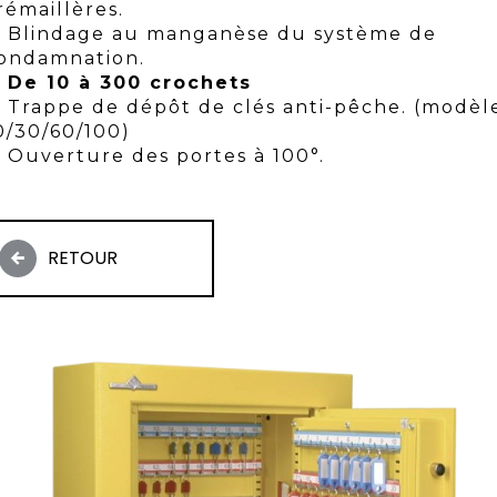
rémaillères.
Blindage au manganèse du système de
ondamnation.
De 10 à 300 crochets
Trappe de dépôt de clés anti-pêche. (modèl
0/30/60/100)
Ouverture des portes à 100°.
RETOUR