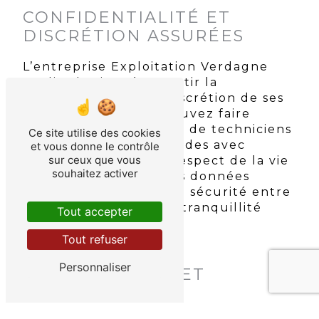
CONFIDENTIALITÉ ET
DISCRÉTION ASSURÉES
L’entreprise Exploitation Verdagne
Vanlierde tient à garantir la
confidentialité et la discrétion de ses
interventions. Vous pouvez faire
confiance à son équipe de techniciens
Ce site utilise des cookies
pour traiter vos demandes avec
et vous donne le contrôle
sur ceux que vous
professionnalisme et respect de la vie
souhaitez activer
privée. Vos biens et vos données
personnelles seront en sécurité entre
leurs mains, pour une tranquillité
Tout accepter
d’esprit totale.
Tout refuser
DES TARIFS
Personnaliser
TRANSPARENTS ET
COMPÉTITIFS